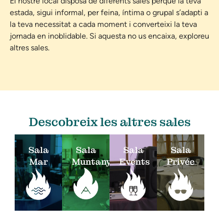
El nostre local disposa de diferents sales perquè la teva
estada, sigui informal, per feina, íntima o grupal s’adapti a
la teva necessitat a cada moment i converteixi la teva
jornada en inoblidable. Si aquesta no us encaixa, exploreu
altres sales.
Descobreix les altres sales
Sala
Sala
Sala
Sala
Mar
Muntanya
Events
Privée