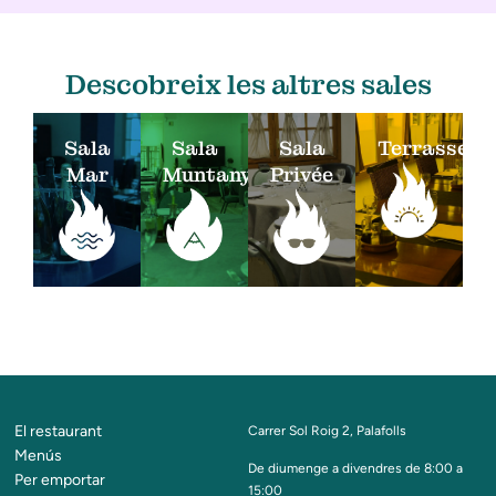
Descobreix les altres sales
Sala
Sala
Sala
Terrasses
Mar
Muntanya
Privée
El restaurant
Carrer Sol Roig 2, Palafolls
Menús
De diumenge a divendres de 8:00 a
Per emportar
15:00