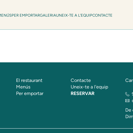
MENÚS
PER EMPORTAR
GALERIA
UNEIX-TE A L’EQUIP
CONTACTE
El restaurant
Contacte
Car
Menús
Uneix-te a l'equip
Per emportar
RESERVAR
De 
Dim