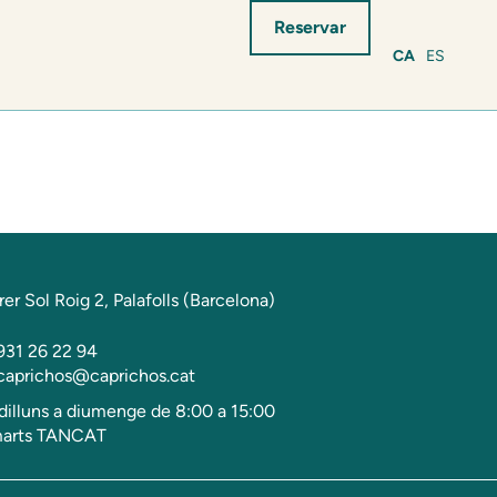
Reservar
CA
ES
rer Sol Roig 2, Palafolls (Barcelona)
931 26 22 94
caprichos@caprichos.cat
dilluns a diumenge de 8:00 a 15:00
arts TANCAT