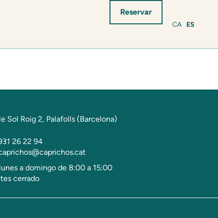
Reservar
CA
ES
le Sol Roig 2, Palafolls (Barcelona)
931 26 22 94
caprichos@caprichos.cat
lunes a domingo de 8:00 a 15:00
tes cerrado