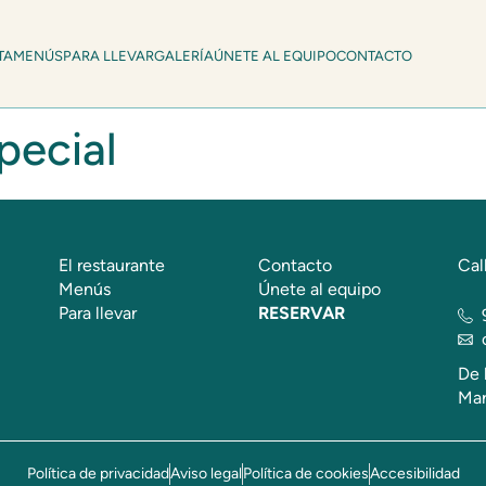
TA
MENÚS
PARA LLEVAR
GALERÍA
ÚNETE AL EQUIPO
CONTACTO
pecial
El restaurante
Contacto
Cal
Menús
Únete al equipo
Para llevar
RESERVAR
De 
Mar
Política de privacidad
Aviso legal
Política de cookies
Accesibilidad