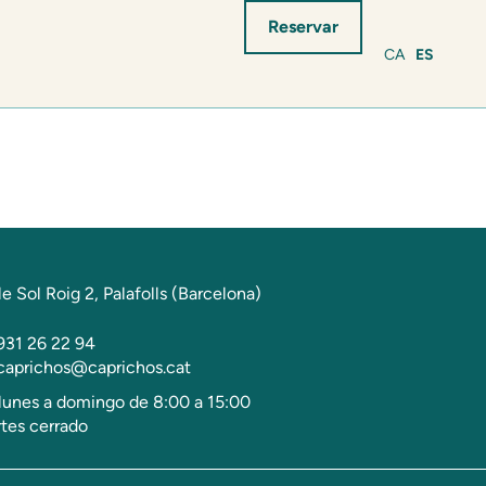
Reservar
CA
ES
le Sol Roig 2, Palafolls (Barcelona)
931 26 22 94
caprichos@caprichos.cat
lunes a domingo de 8:00 a 15:00
tes cerrado