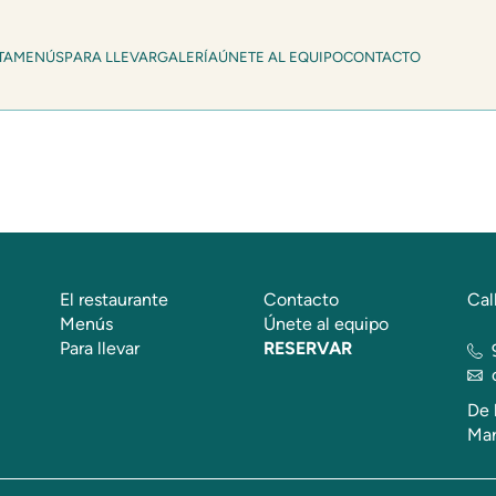
TA
MENÚS
PARA LLEVAR
GALERÍA
ÚNETE AL EQUIPO
CONTACTO
El restaurante
Contacto
Cal
Menús
Únete al equipo
Para llevar
RESERVAR
De 
Mar